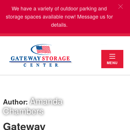
We have a variety of outdoor parking and
storage spaces available now! Message us for
details.
MENU
Amanda
Author:
Chambers
Gateway